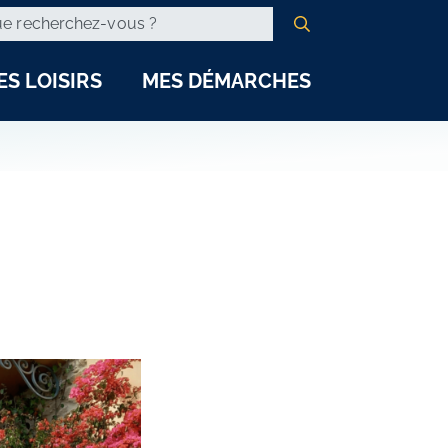
hercher
ité
glet)
el onglet)
nouvel onglet)
s un nouvel onglet)
ES LOISIRS
MES DÉMARCHES