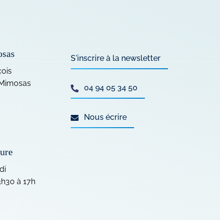
osas
S'inscrire à la
newsletter
çois
 Mimosas
04 94 05 34 50
Nous écrire
ture
di
3h30 à 17h