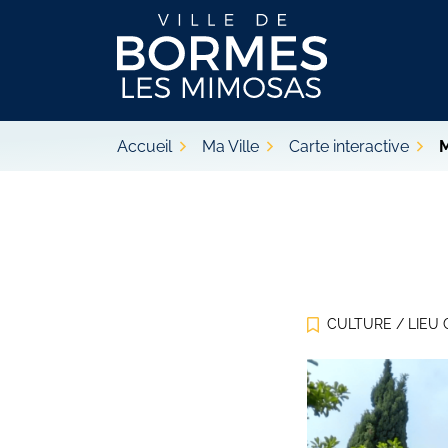
Gestion des traceurs
Aller
au
contenu
Ville de Bormes les Mim
Accueil
Ma Ville
Carte interactive
CULTURE
/
LIEU