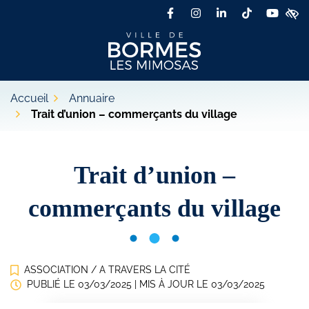
Gestion des traceurs
Aller
Acc
Facebook
(ouverture dans un nouvel 
Instagram
(ouverture dans un no
Linkedin
(ouverture dans 
TikTok
(ouverture 
YouTu
(ouvert
au
contenu
Ville de Bormes les Mi
Accueil
Annuaire
Trait d’union – commerçants du village
Trait d’union –
commerçants du village
ASSOCIATION
/
A TRAVERS LA CITÉ
PUBLIÉ LE
03/03/2025
| MIS À JOUR LE
03/03/2025